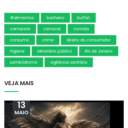
#alimentos
banheiro
buffet
camarote
carnaval
comida
consumo
crime
direito do consumidor
higiene
Ministério público
Rio de Janeiro
sambódromo
vigilância sanitária
VEJA MAIS
13
MAIO