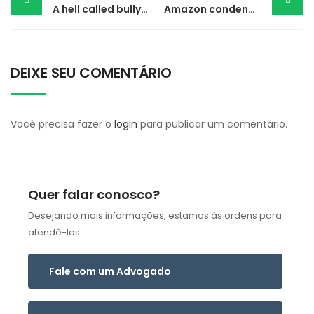
A hell called bullying
Amazon condenada por bloqueio indevido de conta comercial
navigation
DEIXE SEU COMENTÁRIO
Você precisa fazer o
login
para publicar um comentário.
Quer falar conosco?
Desejando mais informações, estamos às ordens para
atendê-los.
Fale com um Advogado