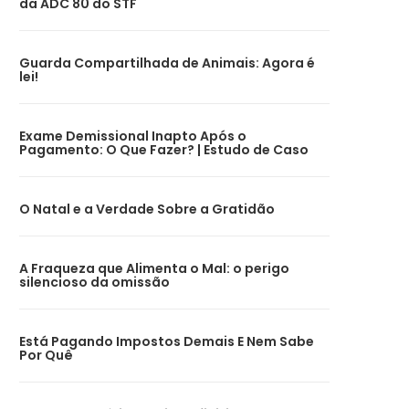
da ADC 80 do STF
Guarda Compartilhada de Animais: Agora é
lei!
Exame Demissional Inapto Após o
Pagamento: O Que Fazer? | Estudo de Caso
O Natal e a Verdade Sobre a Gratidão
A Fraqueza que Alimenta o Mal: o perigo
silencioso da omissão
Está Pagando Impostos Demais E Nem Sabe
Por Quê