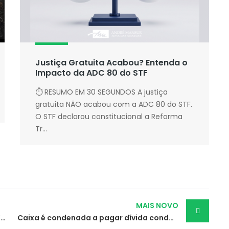
Justiça Gratuita Acabou? Entenda o
Impacto da ADC 80 do STF
⏱ RESUMO EM 30 SEGUNDOS A justiça
gratuita NÃO acabou com a ADC 80 do STF.
O STF declarou constitucional a Reforma
Tr...
MAIS NOVO
TST reconhece vínculo empregatício de “espião” da seleção brasileira
Caixa é condenada a pagar dívida condominial de imóvel de sua propriedade