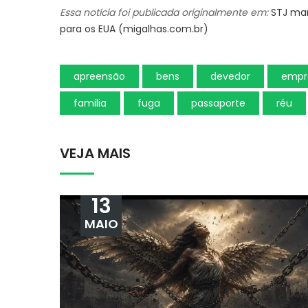
Essa notícia foi publicada originalmente em:
STJ ma
para os EUA (migalhas.com.br)
apreensão
bens
devedor
empr
familia
fuga
passaporte
réu
VEJA MAIS
13
MAIO