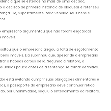
alência que se estende há mais de uma década,
 a decisão de primeira instância de bloquear e reter seu
ça. Ele, supostamente, teria vendido seus bens e
dos.
, o empresário argumentou que não foram esgotadas
s imóveis.
 ressaltou que o empresário alegou a falta de esgotamento
us bens imóveis. Ela sublinhou que, apesar de o empresário
trar o habeas corpus de lá. Segundo a relatora, o
 Unidos pouco antes de a sentença se tornar definitiva.
dor está evitando cumprir suas obrigações alimentares e
as, o passaporte do empresário deve continuar retido.
iado, por unanimidade, seguiu o entendimento da relatora.