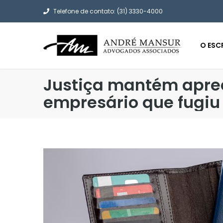
Telefone de contato: (31) 3330-4000
O ESC
Justiça mantém apre
empresário que fugiu