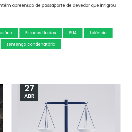
ntém apreensão de passaporte de devedor que imigrou
esário
Estados Unidos
EUA
falência
sentença condenatória
27
ABR