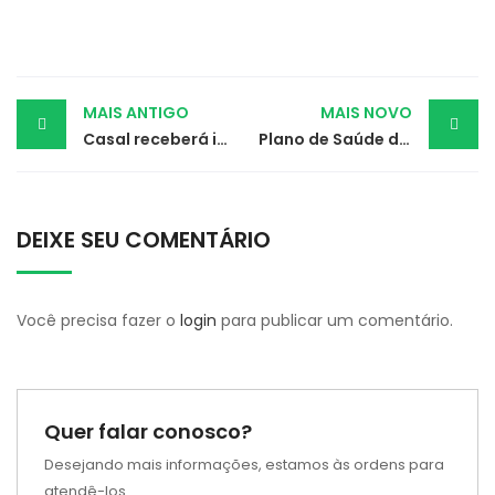
Post
MAIS ANTIGO
MAIS NOVO
Casal receberá indenização por falha de hospital
Plano de Saúde deve custear remédio para doença ultrarrara
navigation
DEIXE SEU COMENTÁRIO
Você precisa fazer o
login
para publicar um comentário.
Quer falar conosco?
Desejando mais informações, estamos às ordens para
atendê-los.