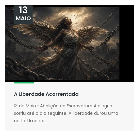
13
MAIO
A Liberdade Acorrentada
13 de Maio • Abolição da Escravatura A alegria
sorriu até o dia seguinte. A liberdade durou uma
noite. Uma ref...