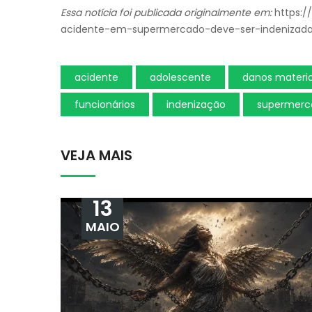
Essa notícia foi publicada originalmente em:
https:/
acidente-em-supermercado-deve-ser-indenizad
acidente
adolescente
danos materia
funcionários
indenização
supermerc
VEJA MAIS
13
MAIO