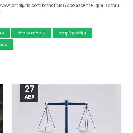
/www.jornaljurid.com.br/noticias/adolescente-que-sofreu-
a
is
danos morais
empilhadeira
ado
27
ABR