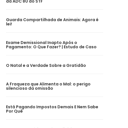
da ADC 80 do STF
Guarda Compartilhada de Animais: Agora é
lei!
Exame Demissional Inapto Após o
Pagamento: O Que Fazer? | Estudo de Caso
O Natal e a Verdade Sobre a Gratidão
A Fraqueza que Alimenta o Mal: o perigo
silencioso da omissão
Está Pagando Impostos Demais E Nem Sabe
Por Quê