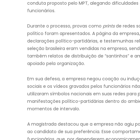
conduta proposto pelo MPT, alegando dificuldades 
funcionários.
Durante o processo, provas como
prints
de redes s
político foram apresentados. A página da empresa
declarações político-partidárias, e testemunhas re
seleção brasileira eram vendidas na empresa, send
também relatos de distribuição de “santinhos” e
apoiado pela organização.
Em sua defesa, a empresa negou coação ou induçã
sociais e os vídeos gravados pelos funcionários n
utilizaram símbolos nacionais em suas redes para pr
manifestações político-partidárias dentro do ambi
momentos de intervalo.
A magistrada destacou que a empresa não agiu para
ao candidato de sua preferência. Esse comportam
funcionários, que, por dependerem economicament