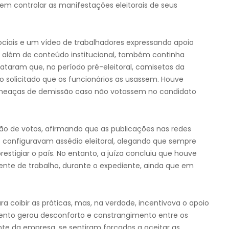
em controlar as manifestações eleitorais de seus
ociais e um vídeo de trabalhadores expressando apoio
, além de conteúdo institucional, também continha
lataram que, no período pré-eleitoral, camisetas da
o solicitado que os funcionários as usassem. Houve
 ameaças de demissão caso não votassem no candidato
o de votos, afirmando que as publicações nas redes
ão configuravam assédio eleitoral, alegando que sempre
estigiar o país. No entanto, a juíza concluiu que houve
ente de trabalho, durante o expediente, ainda que em
 coibir as práticas, mas, na verdade, incentivava o apoio
ento gerou desconforto e constrangimento entre os
e da empresa, se sentiram forçados a aceitar as