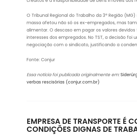
créditos e a indisponibilidade de bens imóveis dos 
O Tribunal Regional do Trabalho da 3ª Região (MG
massa afetou não só os ex-empregados, mas també
alimentar. O descaso em pagar os valores devidos f
interesses dos empregados. No TST, a decisão foi u
negociação com o sindicato, justificando a conden
Fonte: Conjur
Essa notícia foi publicada originalmente em:
Siderúr
verbas rescisórias (conjur.com.br)
EMPRESA DE TRANSPORTE É 
CONDIÇÕES DIGNAS DE TRAB