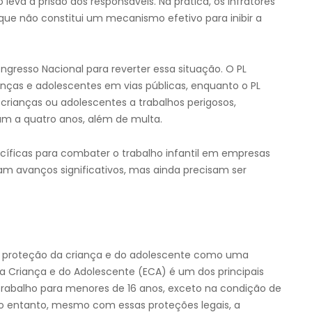
eva à prisão dos responsáveis. Na prática, os infratores
que não constitui um mecanismo efetivo para inibir a
ngresso Nacional para reverter essa situação. O PL
rianças e adolescentes em vias públicas, enquanto o PL
rianças ou adolescentes a trabalhos perigosos,
um a quatro anos, além de multa.
íficas para combater o trabalho infantil em empresas
tam avanços significativos, mas ainda precisam ser
a a proteção da criança e do adolescente como uma
a Criança e do Adolescente (ECA) é um dos principais
trabalho para menores de 16 anos, exceto na condição de
No entanto, mesmo com essas proteções legais, a