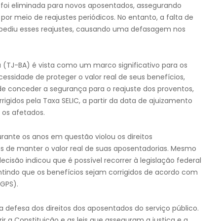
foi eliminada para novos aposentados, assegurando
or meio de reajustes periódicos. No entanto, a falta de
pediu esses reajustes, causando uma defasagem nos
a (TJ-BA) é vista como um marco significativo para os
essidade de proteger o valor real de seus benefícios,
 de conceder a segurança para o reajuste dos proventos,
igidos pela Taxa SELIC, a partir da data de ajuizamento
 os afetados.
urante os anos em questão violou os direitos
os de manter o valor real de suas aposentadorias. Mesmo
isão indicou que é possível recorrer à legislação federal
ntindo que os benefícios sejam corrigidos de acordo com
RGPS).
na defesa dos direitos dos aposentados do serviço público.
 a Constituição e as leis que asseguram a justiça e a