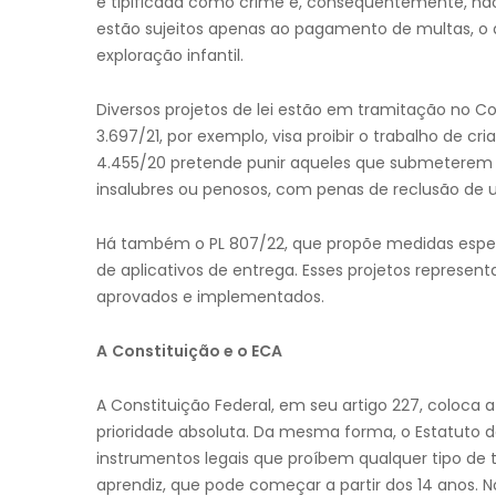
é tipificada como crime e, consequentemente, não l
estão sujeitos apenas ao pagamento de multas, o 
exploração infantil.
Diversos projetos de lei estão em tramitação no Co
3.697/21, por exemplo, visa proibir o trabalho de c
4.455/20 pretende punir aqueles que submeterem c
insalubres ou penosos, com penas de reclusão de 
Há também o PL 807/22, que propõe medidas espec
de aplicativos de entrega. Esses projetos represen
aprovados e implementados.
A
Constituição e o ECA
A Constituição Federal, em seu artigo 227, coloc
prioridade absoluta. Da mesma forma, o Estatuto d
instrumentos legais que proíbem qualquer tipo de 
aprendiz, que pode começar a partir dos 14 anos. 