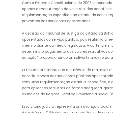
Com a Emenda Constitucional de 2003, a paridade 
apenas a manutenção do valor real dos benefícios p
regulamentação específica no estado da Bahia im
proventos dos servidores aposentados.
A decisão do Tribunal de Justiça do Estado da Bahi
aposentados do serviço público, pois reafirma a nec
mesmo diante da inércia legislativa. A corte, além
determina o pagamento dos valores retroativos corr
da ação”, proporcionando um alívio financeiro para
O tribunal sublinhou que a ausência de reajustes d
constitucionais dos servidores públicos aposentad
sem uma regulamentação estadual específica, a dec
para aplicar os reajustes de forma adequada, gara
os índices do Regime Geral de Previdência Social (
Essa vitória judicial representa um avanço crucial 
A decisão do TJBA destaca a importância de cumprir