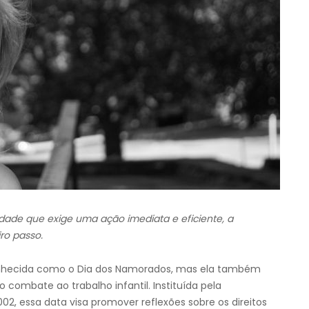
dade que exige uma ação imediata e eficiente, a
iro passo.
 conhecida como o Dia dos Namorados, mas ela também
combate ao trabalho infantil. Instituída pela
2, essa data visa promover reflexões sobre os direitos