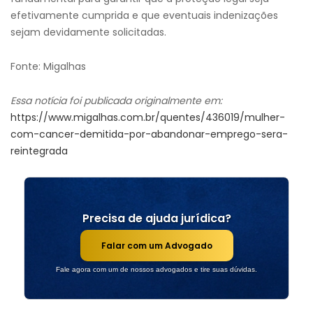
efetivamente cumprida e que eventuais indenizações
sejam devidamente solicitadas.
Fonte: Migalhas
Essa notícia foi publicada originalmente em:
https://www.migalhas.com.br/quentes/436019/mulher-
com-cancer-demitida-por-abandonar-emprego-sera-
reintegrada
Precisa de ajuda jurídica?
Falar com um Advogado
Fale agora com um de nossos advogados e tire suas dúvidas.