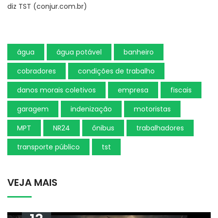
diz TST (conjur.com.br)
água
água potável
banheiro
cobradores
condições de trabalho
danos morais coletivos
empresa
fiscais
garagem
indenização
motoristas
MPT
NR24
ônibus
trabalhadores
transporte público
tst
VEJA MAIS