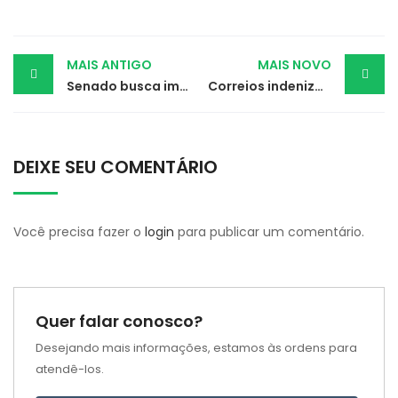
Post
MAIS ANTIGO
MAIS NOVO
Senado busca impedir cancelamento de planos de saúde de idosos e PcDs
Correios indenizará gerente após agência ser assaltada quatro vezes
navigation
DEIXE SEU COMENTÁRIO
Você precisa fazer o
login
para publicar um comentário.
Quer falar conosco?
Desejando mais informações, estamos às ordens para
atendê-los.