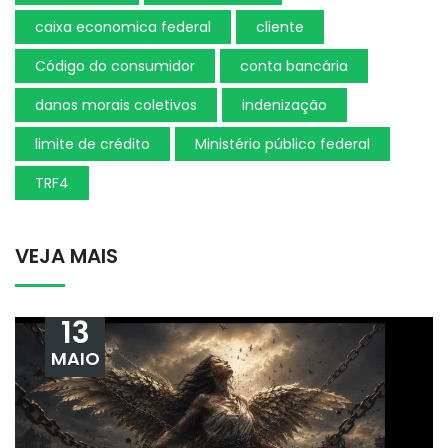
caixa economica federal
cliente
Código do consumidor
conta bancária
danos morais coletivos
indenização
limite de crédito
Ministério público federal
TRF4
VEJA MAIS
13
MAIO