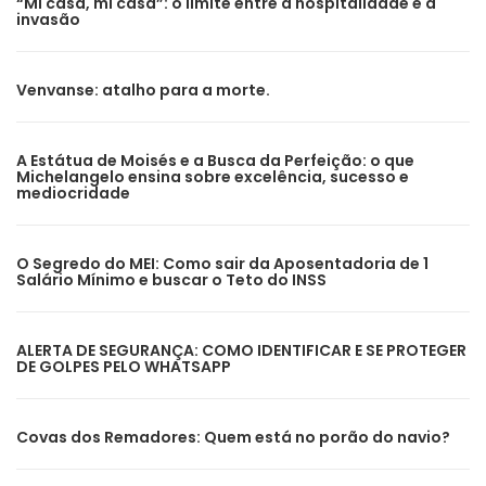
“Mi casa, mi casa”: o limite entre a hospitalidade e a
invasão
Venvanse: atalho para a morte.
A Estátua de Moisés e a Busca da Perfeição: o que
Michelangelo ensina sobre excelência, sucesso e
mediocridade
O Segredo do MEI: Como sair da Aposentadoria de 1
Salário Mínimo e buscar o Teto do INSS
ALERTA DE SEGURANÇA: COMO IDENTIFICAR E SE PROTEGER
DE GOLPES PELO WHATSAPP
Covas dos Remadores: Quem está no porão do navio?