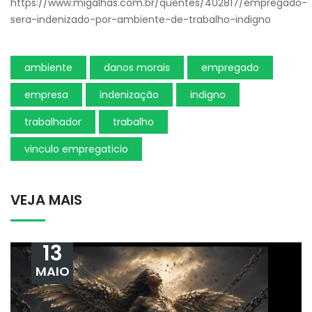
https://www.migalhas.com.br/quentes/402817/empregado-
sera-indenizado-por-ambiente-de-trabalho-indigno
ambiente
danos morais
empregado
empresa
indenização
indigno
trabalhador
trabalho
vinculo empregaticio
VEJA MAIS
13
MAIO