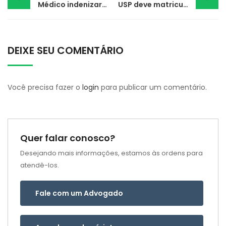
Médico indenizará paciente por perda de visão após cirurgia
USP deve matricular aluno excluído de cotas raciais
navigation
DEIXE SEU COMENTÁRIO
Você precisa fazer o
login
para publicar um comentário.
Quer falar conosco?
Desejando mais informações, estamos às ordens para
atendê-los.
Fale com um Advogado