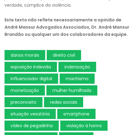
verdade, cúmplice da violência.
Este texto não reflete necessariamente a opinião de
André Mansur Advogados Associados, Dr. André Mansur
Brandão ou qualquer um dos colaboradores da equipe.
danos morais
direito civil
exposição indevida
indenização
influenciador digital
machismo
monetização
mulher humilhada
preconceito
redes sociais
situação vexatória
smartphone
vídeo de pegadinha
violação à honra