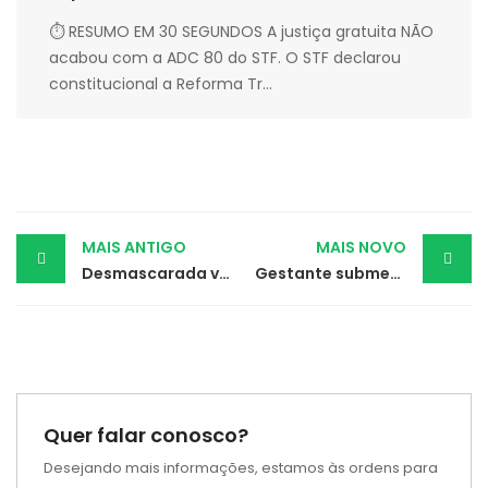
⏱ RESUMO EM 30 SEGUNDOS A justiça gratuita NÃO
acabou com a ADC 80 do STF. O STF declarou
constitucional a Reforma Tr...
Post
MAIS ANTIGO
MAIS NOVO
Desmascarada versão inventada por professora que agrediu criança na escola
Gestante submetida a esforço no trabalho tem parto prematuro e será indenizada
navigation
Quer falar conosco?
Desejando mais informações, estamos às ordens para