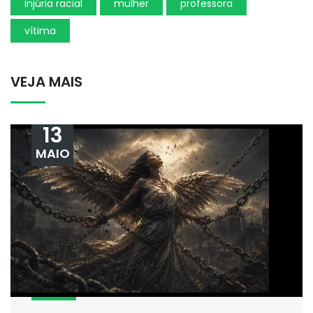
injúria racial
mulher
professora
vítima
VEJA MAIS
13
MAIO