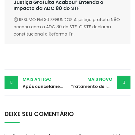
Justiça Gratuita Acabou? Entenda o
Impacto da ADC 80 do STF
⏱ RESUMO EM 30 SEGUNDOS A justiça gratuita NÃO
acabou com a ADC 80 do STF. O STF declarou
constitucional a Reforma Tr...
Post
MAIS ANTIGO
MAIS NOVO
Após cancelamento de show, fãs de Taylor Swift serão indenizados
Tratamento de idosa será autorizado e custeado por plano de saúde
navigation
DEIXE SEU COMENTÁRIO