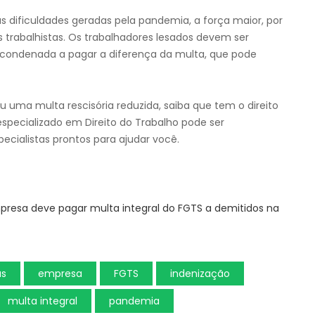
s dificuldades geradas pela pandemia, a força maior, por
tos trabalhistas. Os trabalhadores lesados devem ser
i condenada a pagar a diferença da multa, que pode
 uma multa rescisória reduzida, saiba que tem o direito
pecializado em Direito do Trabalho pode ser
pecialistas prontos para ajudar você.
presa deve pagar multa integral do FGTS a demitidos na
as
empresa
FGTS
indenização
multa integral
pandemia