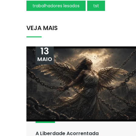
trabalhadores lesados
tst
VEJA MAIS
13
MAIO
A Liberdade Acorrentada