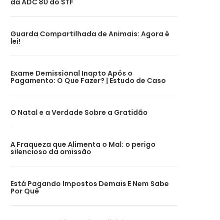
da ADC 80 do STF
Guarda Compartilhada de Animais: Agora é
lei!
Exame Demissional Inapto Após o
Pagamento: O Que Fazer? | Estudo de Caso
O Natal e a Verdade Sobre a Gratidão
A Fraqueza que Alimenta o Mal: o perigo
silencioso da omissão
Está Pagando Impostos Demais E Nem Sabe
Por Quê