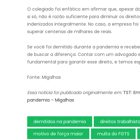
O colegiado foi enfático em afirmar que, apesar da
si só, não é razão suficiente para diminuir os direi
indenizados integralmente. No caso, a empresa fo
superar centenas de milhares de reais.
Se você foi demitido durante a pandemia e recebeu
de buscar a diferença. Contar com um advogado es
fundamental para garantir esse direito, e temos es
Fonte: Migalhas
Essa notícia foi publicada originalmente em:
TST: Em
pandemia – Migalhas
demitidos na pandemia
direitos trabalhist
motivo de força maior
multa do FGTS