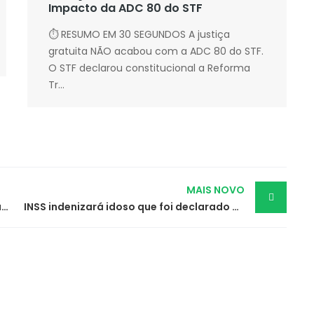
Impacto da ADC 80 do STF
⏱ RESUMO EM 30 SEGUNDOS A justiça
gratuita NÃO acabou com a ADC 80 do STF.
O STF declarou constitucional a Reforma
Tr...
MAIS NOVO
Adolescente é indenizada após ter bolsa revistada em farmácia
INSS indenizará idoso que foi declarado morto e teve aposentadoria suspensa