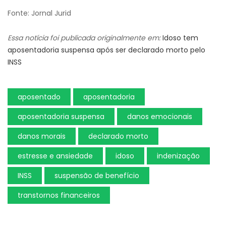
Fonte: Jornal Jurid
Essa notícia foi publicada originalmente em:
Idoso tem
aposentadoria suspensa após ser declarado morto pelo
INSS
aposentado
aposentadoria
aposentadoria suspensa
danos emocionais
danos morais
declarado morto
estresse e ansiedade
idoso
indenização
INSS
suspensão de benefício
transtornos financeiros