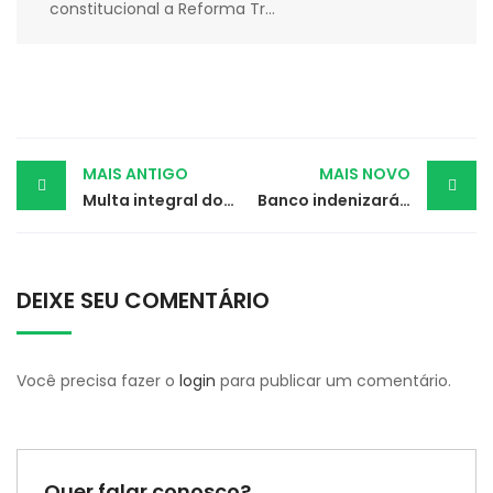
constitucional a Reforma Tr...
Post
MAIS ANTIGO
MAIS NOVO
Multa integral do FGTS deve ser paga a demitidos na pandemia
Banco indenizará cliente por restrição indevida após quitação de dívida
navigation
DEIXE SEU COMENTÁRIO
Você precisa fazer o
login
para publicar um comentário.
Quer falar conosco?