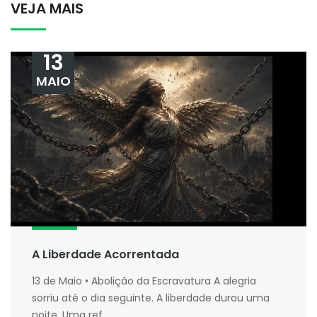
VEJA MAIS
13
MAIO
A Liberdade Acorrentada
13 de Maio • Abolição da Escravatura A alegria
sorriu até o dia seguinte. A liberdade durou uma
noite. Uma ref...