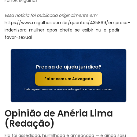
Fonte: Migalhas
Essa notícia foi publicada originalmente em:
https://www.migalhas.com.br/quentes/435869/empresa-
indenizara-mulher-apos-chefe-se-exibir-nu-e-pedir-
favor-sexual
Precisa de ajuda jurídica?
Falar com um Advogado
Fale agora com um de nossos advogados e tire suas dúvidas.
Opinião de Anéria Lima
(Redação)
Ela foi assediada, humilhada e ameaçada — e ainda saiu