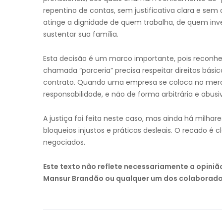
repentino de contas, sem justificativa clara e sem
atinge a dignidade de quem trabalha, de quem inv
sustentar sua família.
Esta decisão é um marco importante, pois reconhec
chamada “parceria” precisa respeitar direitos bási
contrato. Quando uma empresa se coloca no merca
responsabilidade, e não de forma arbitrária e abusi
A justiça foi feita neste caso, mas ainda há milh
bloqueios injustos e práticas desleais. O recado é c
negociados.
Este texto não reflete necessariamente a opini
Mansur Brandão ou qualquer um dos colaborado