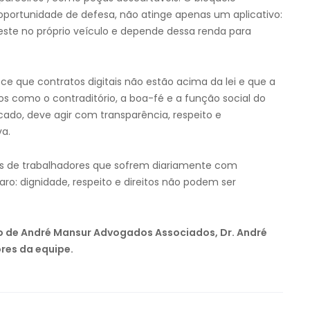
 oportunidade de defesa, não atinge apenas um aplicativo:
este no próprio veículo e depende dessa renda para
e que contratos digitais não estão acima da lei e que a
cos como o contraditório, a boa-fé e a função social do
do, deve agir com transparência, respeito e
va.
ares de trabalhadores que sofrem diariamente com
laro: dignidade, respeito e direitos não podem ser
ão de André Mansur Advogados Associados, Dr. André
res da equipe.