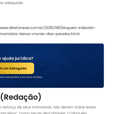
rma adequada.
/www.direitonews.com.br/2025/08/bloqueio-indevido-
motorista-danos-morais-dias-parados.html
 ajuda jurídica?
om um Advogado
sos advogados e tire suas dúvidas.
 (Redação)
o esforço de seus motoristas, não devem tratar esses
parceiros”, como peças descartáveis. O bloqueio