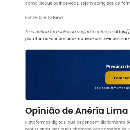
como bloqueios indevidos, sejam corrigidas de fo
Fonte: Direito News
Essa notícia foi publicada originalmente em:
https:/
plataforma-condenada-reativar-conta-indenizar-
Precisa de
Falar c
Fale agora com um de nos
Opinião de Anéria Lima
Plataformas digitais, que dependem diariamente d
profissionais, aos quais chamam ironicamente de “