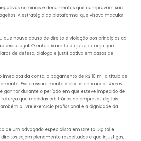
s negativas criminais e documentos que comprovam sua
iros. A estratégia da plataforma, que visava macular
.
u que houve abuso de direito e violação aos princípios da
processo legal. O entendimento do juízo reforça que
ros de defesa, diálogo e justificativa em casos de
o imediata da conta, o pagamento de R$ 10 mil a título de
stamento. Esse ressarcimento inclui os chamados
lucros
u de ganhar durante o período em que esteve impedido de
o reforça que medidas arbitrárias de empresas digitais
mbém o livre exercício profissional e a dignidade da
o de um advogado especialista em Direito Digital e
s direitos sejam plenamente respeitados e que injustiças,