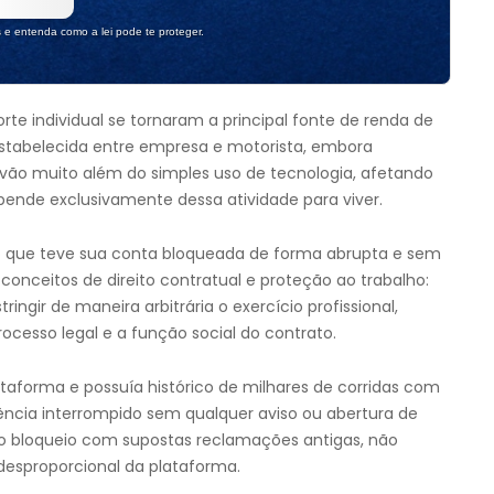
s e entenda como a lei pode te proteger.
orte individual se tornaram a principal fonte de renda de
estabelecida entre empresa e motorista, embora
 vão muito além do simples uso de tecnologia, afetando
ende exclusivamente dessa atividade para viver.
o que teve sua conta bloqueada de forma abrupta e sem
conceitos de direito contratual e proteção ao trabalho:
ringir de maneira arbitrária o exercício profissional,
ocesso legal e a função social do contrato.
taforma e possuía histórico de milhares de corridas com
tência interrompido sem qualquer aviso ou abertura de
 o bloqueio com supostas reclamações antigas, não
desproporcional da plataforma.