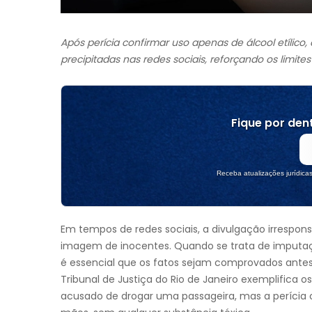
Após perícia confirmar uso apenas de álcool etílic
precipitadas nas redes sociais, reforçando os limite
Fique por dent
Receba atualizações jurídica
Em tempos de redes sociais, a divulgação irrespons
imagem de inocentes. Quando se trata de imputaç
é essencial que os fatos sejam comprovados antes 
Tribunal de Justiça do Rio de Janeiro exemplifica os
acusado de drogar uma passageira, mas a perícia co