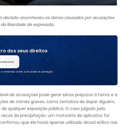
o, a decisão reconheceu os danos causados por acusações
s da liberdade de expressão.
ro dos seus direitos
Cadastrar
s e entenda como a lei pode te proteger.
ável de acusações pode gerar sérios prejuízos à honra e à
ões de crimes graves, como tentativa de dopar alguém,
de qualquer exposição pública. O caso julgado pelo
 riscos da precipitação: um motorista de aplicativo foi
nfirmou que ele havia apenas utilizado álcool etílico nas