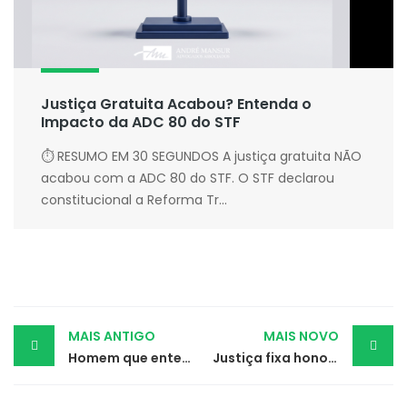
Justiça Gratuita Acabou? Entenda o
Impacto da ADC 80 do STF
⏱ RESUMO EM 30 SEGUNDOS A justiça gratuita NÃO
acabou com a ADC 80 do STF. O STF declarou
constitucional a Reforma Tr...
Post
MAIS ANTIGO
MAIS NOVO
Homem que enterrou seu cachorro vivo tem condenação mantida
Justiça fixa honorários advocatícios de R$ 50 mil em causa de R$ 57 milhões
navigation