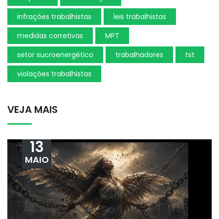
infrações trabalhistas
leis trabalhistas
medidas corretivas
MPT
setor sucroenergético
trabalhadores
tst
violações trabalhistas
VEJA MAIS
13
MAIO