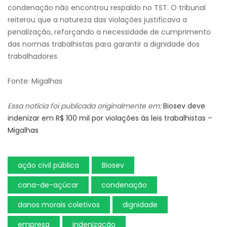
condenação não encontrou respaldo no TST. O tribunal
reiterou que a natureza das violações justificava a
penalização, reforçando a necessidade de cumprimento
das normas trabalhistas para garantir a dignidade dos
trabalhadores.
Fonte: Migalhas
Essa notícia foi publicada originalmente em:
Biosev deve
indenizar em R$ 100 mil por violações às leis trabalhistas –
Migalhas
ação civil pública
Biosev
cana-de-açúcar
condenação
danos morais coletivos
dignidade
empresa
indenização