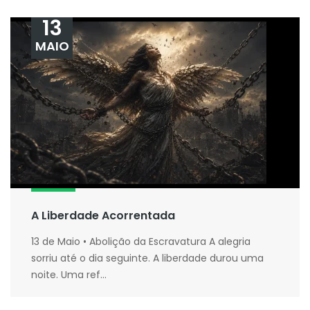
13
MAIO
A Liberdade Acorrentada
13 de Maio • Abolição da Escravatura A alegria
sorriu até o dia seguinte. A liberdade durou uma
noite. Uma ref...