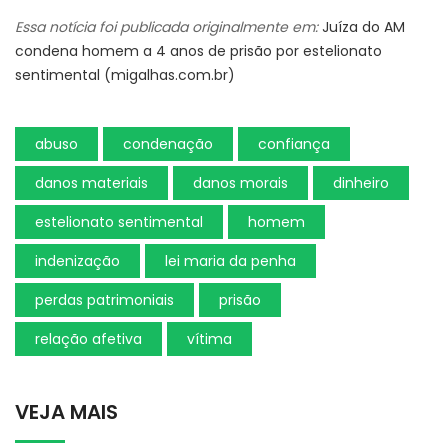
Essa notícia foi publicada originalmente em:
Juíza do AM
condena homem a 4 anos de prisão por estelionato
sentimental (migalhas.com.br)
abuso
condenação
confiança
danos materiais
danos morais
dinheiro
estelionato sentimental
homem
indenização
lei maria da penha
perdas patrimoniais
prisão
relação afetiva
vítima
VEJA MAIS