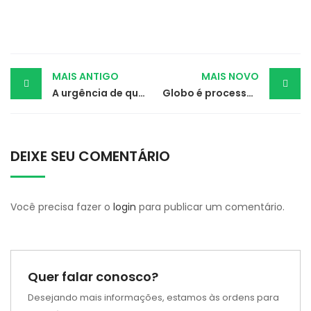
Post
MAIS ANTIGO
MAIS NOVO
A urgência de que o trabalho infantil vire crime no Brasil
Globo é processada por uso indevido da imagem de Chico Mendes em minissérie
navigation
DEIXE SEU COMENTÁRIO
Você precisa fazer o
login
para publicar um comentário.
Quer falar conosco?
Desejando mais informações, estamos às ordens para