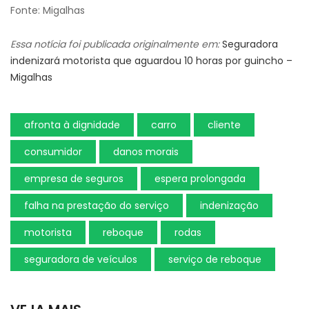
Fonte: Migalhas
Essa notícia foi publicada originalmente em:
Seguradora
indenizará motorista que aguardou 10 horas por guincho –
Migalhas
afronta à dignidade
carro
cliente
consumidor
danos morais
empresa de seguros
espera prolongada
falha na prestação do serviço
indenização
motorista
reboque
rodas
seguradora de veículos
serviço de reboque