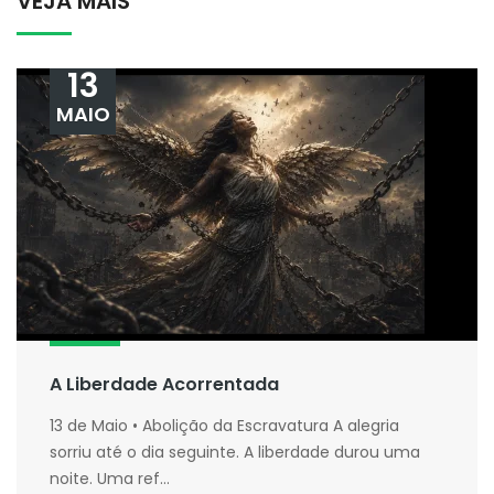
VEJA MAIS
13
MAIO
A Liberdade Acorrentada
13 de Maio • Abolição da Escravatura A alegria
sorriu até o dia seguinte. A liberdade durou uma
noite. Uma ref...