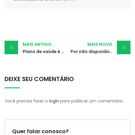
Post
MAIS ANTIGO
MAIS NOVO
Plano de saúde é ordenado a pagar cetamina para paciente com depressão
Por não disponibilizar acompanhamento obstétrico, plano indenizará gestante
navigation
DEIXE SEU COMENTÁRIO
Você precisa fazer o
login
para publicar um comentário.
Quer falar conosco?