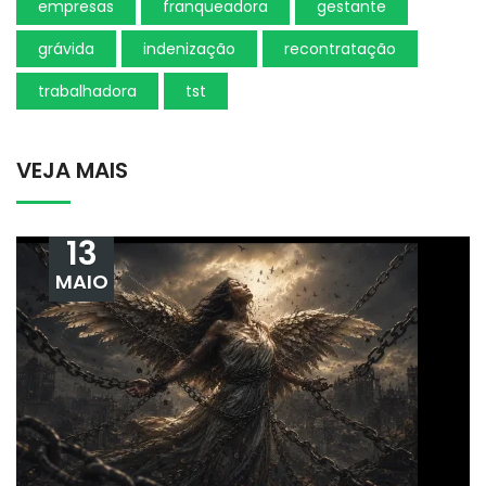
empresas
franqueadora
gestante
grávida
indenização
recontratação
trabalhadora
tst
VEJA MAIS
13
MAIO