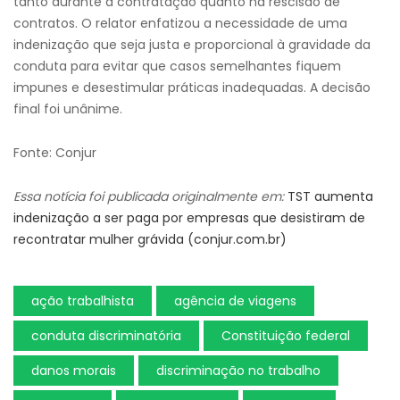
tanto durante a contratação quanto na rescisão de
contratos. O relator enfatizou a necessidade de uma
indenização que seja justa e proporcional à gravidade da
conduta para evitar que casos semelhantes fiquem
impunes e desestimular práticas inadequadas. A decisão
final foi unânime.
Fonte: Conjur
Essa notícia foi publicada originalmente em:
TST aumenta
indenização a ser paga por empresas que desistiram de
recontratar mulher grávida (conjur.com.br)
ação trabalhista
agência de viagens
conduta discriminatória
Constituição federal
danos morais
discriminação no trabalho