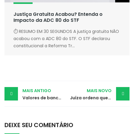
Justiça Gratuita Acabou? Entenda o
Impacto da ADC 80 do STF
⏱ RESUMO EM 30 SEGUNDOS A justiça gratuita NÃO
acabou com a ADC 80 do STF. O STF declarou
constitucional a Reforma Tr...
Post
MAIS ANTIGO
MAIS NOVO
Valores de banco são penhorados para quitar dívida com ex-correntista
Juíza ordena que Unimed faça migração de paciente autista para plano individual
navigation
DEIXE SEU COMENTÁRIO