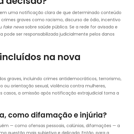
a decisão?
bem uma notificação clara de que determinado conteúdo
a crimes graves como racismo, discurso de ódio, incentivo
ou
fake news
sobre saúde pública. Se a rede for avisada e
 pode ser responsabilizada judicialmente pelos danos
incluídos na nova
s graves, incluindo crimes antidemocráticos, terrorismo,
ro ou orientação sexual, violência contra mulheres,
ses casos, a omissão após notificação extrajudicial torna a
a, como difamação e injúria?
uém — como ofensas pessoais, calúnias, difamações — a
uma questão mais subjetiva e delicada. Então, para a