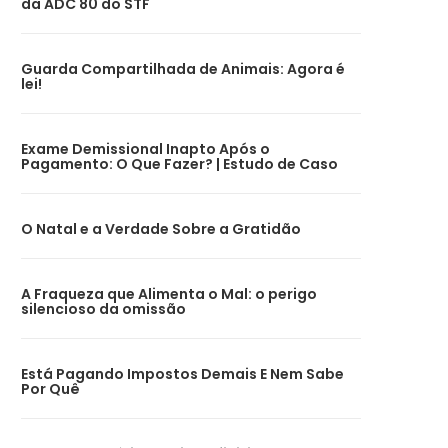
da ADC 80 do STF
Guarda Compartilhada de Animais: Agora é
lei!
Exame Demissional Inapto Após o
Pagamento: O Que Fazer? | Estudo de Caso
O Natal e a Verdade Sobre a Gratidão
A Fraqueza que Alimenta o Mal: o perigo
silencioso da omissão
Está Pagando Impostos Demais E Nem Sabe
Por Quê