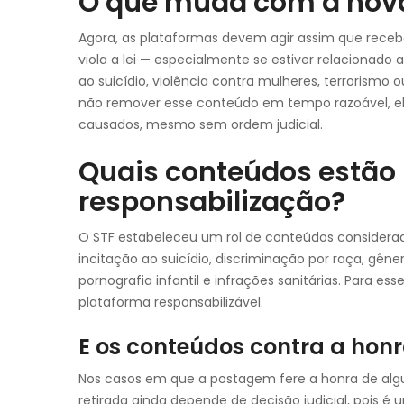
O que muda com a nov
Agora, as plataformas devem agir assim que rece
viola a lei — especialmente se estiver relacionado 
ao suicídio, violência contra mulheres, terrorismo 
não remover esse conteúdo em tempo razoável, ela
causados, mesmo sem ordem judicial.
Quais conteúdos estão 
responsabilização?
O STF estabeleceu um rol de conteúdos considerado
incitação ao suicídio, discriminação por raça, gêne
pornografia infantil e infrações sanitárias. Para es
plataforma responsabilizável.
E os conteúdos contra a honr
Nos casos em que a postagem fere a honra de alg
retirada ainda depende de decisão judicial, pois é 