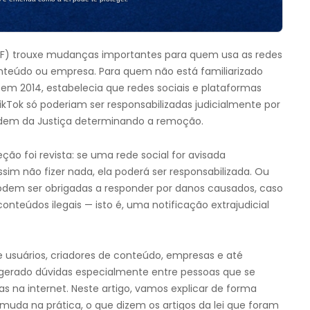
STF) trouxe mudanças importantes para quem usa as redes
nteúdo ou empresa. Para quem não está familiarizado
 em 2014, estabelecia que redes sociais e plataformas
ikTok só poderiam ser responsabilizadas judicialmente por
rdem da Justiça determinando a remoção.
ção foi revista: se uma rede social for avisada
m não fizer nada, ela poderá ser responsabilizada. Ou
odem ser obrigadas a responder por danos causados, caso
nteúdos ilegais — isto é, uma notificação extrajudicial
 usuários, criadores de conteúdo, empresas e até
m gerado dúvidas especialmente entre pessoas que se
s na internet. Neste artigo, vamos explicar de forma
e muda na prática, o que dizem os artigos da lei que foram