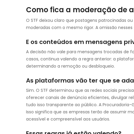
Como fica a moderação de a
O STF deixou claro que postagens patrocinadas ou 
moderadas com o mesmo rigor. A omissão nesses 
E os conteúdos em mensagens pri
A decisão não vale para mensagens trocadas de f
casos, continua valendo a regra anterior: a platafo
determinando a remoção ou desbloqueio.
As plataformas vão ter que se ad
Sim. O STF determinou que as redes sociais precis
oferecer canais de denúncia eficientes, divulgar r
tudo isso transparente ao público. A Procuradoria-
Isso significa que as empresas terão de assumir m
acessível e compreensível aos usuários.
Essas regras já estão valendo?