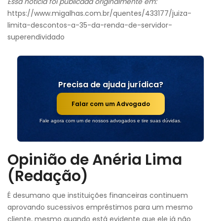
Essa notícia foi publicada originalmente em:
https://www.migalhas.com.br/quentes/433177/juiza-
limita-descontos-a-35-da-renda-de-servidor-
superendividado
Precisa de ajuda jurídica?
Falar com um Advogado
Fale agora com um de nossos advogados e tire suas dúvidas.
Opinião de Anéria Lima
(Redação)
É desumano que instituições financeiras continuem
aprovando sucessivos empréstimos para um mesmo
cliente, mesmo quando está evidente que ele já não