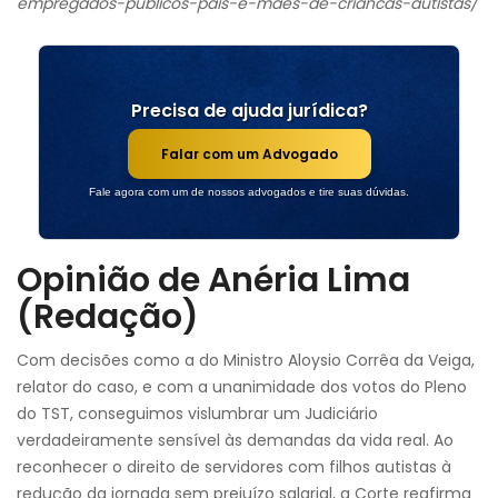
empregados-publicos-pais-e-maes-de-criancas-autistas/
Precisa de ajuda jurídica?
Falar com um Advogado
Fale agora com um de nossos advogados e tire suas dúvidas.
Opinião de Anéria Lima
(Redação)
Com decisões como a do Ministro Aloysio Corrêa da Veiga,
relator do caso, e com a unanimidade dos votos do Pleno
do TST, conseguimos vislumbrar um Judiciário
verdadeiramente sensível às demandas da vida real. Ao
reconhecer o direito de servidores com filhos autistas à
redução da jornada sem prejuízo salarial, a Corte reafirma