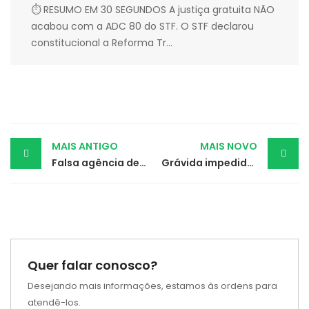
⏱ RESUMO EM 30 SEGUNDOS A justiça gratuita NÃO
acabou com a ADC 80 do STF. O STF declarou
constitucional a Reforma Tr...
Post
MAIS ANTIGO
MAIS NOVO
Falsa agência de modelos é condenada por aplicar golpe durante a pandemia
Grávida impedida de usar banheiro recebe direito à rescisão indireta e indenização
navigation
Quer falar conosco?
Desejando mais informações, estamos às ordens para
atendê-los.