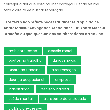
carregar a dor que essa mulher carregou. E toda vítima
tem o direito de buscar reparação.
Este texto não reflete necessariamente a opinião de
André Mansur Advogados Associados, Dr. André Mansur
Brandão ou qualquer um dos colaboradores da equipe.
ambiente tóxico
assédio moral
boatos no trabalho
danos morais
Direito do trabalho
discriminação
doença ocupacional
empresa
indenização
rescisão indireta
saúde mental
transtorno de ansiedade
vigilância excessiva