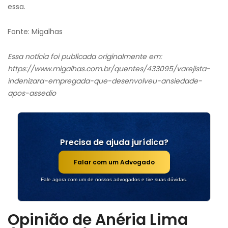
essa.
Fonte: Migalhas
Essa notícia foi publicada originalmente em:
https://www.migalhas.com.br/quentes/433095/varejista-
indenizara-empregada-que-desenvolveu-ansiedade-
apos-assedio
Precisa de ajuda jurídica?
Falar com um Advogado
Fale agora com um de nossos advogados e tire suas dúvidas.
Opinião de Anéria Lima