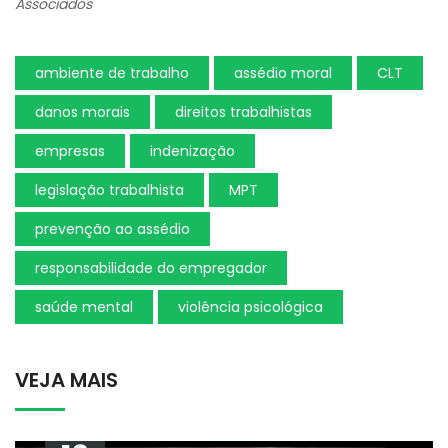
Associados
ambiente de trabalho
assédio moral
CLT
danos morais
direitos trabalhistas
empresas
indenização
legislação trabalhista
MPT
prevenção ao assédio
responsabilidade do empregador
saúde mental
violência psicológica
VEJA MAIS