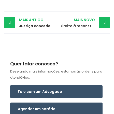
Post
MAIS ANTIGO
MAIS NOVO
Justiça concede aposentadoria por invalidez e adicional a motorista com epilepsia
Direito à reconstrução de mama pelo SUS é ampliada por nova lei
navigation
Quer falar conosco?
Desejando mais informações, estamos às ordens para
atendê-los.
Fale com um Advogado
Agendar um horário!