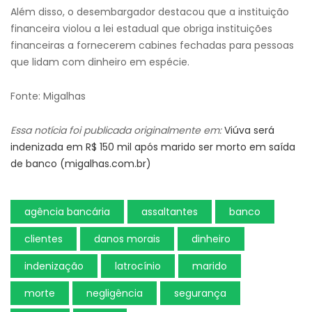
Além disso, o desembargador destacou que a instituição
financeira violou a lei estadual que obriga instituições
financeiras a fornecerem cabines fechadas para pessoas
que lidam com dinheiro em espécie.
Fonte: Migalhas
Essa notícia foi publicada originalmente em:
Viúva será
indenizada em R$ 150 mil após marido ser morto em saída
de banco (migalhas.com.br)
agência bancária
assaltantes
banco
clientes
danos morais
dinheiro
indenização
latrocínio
marido
morte
negligência
segurança