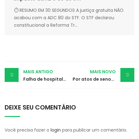
⏱ RESUMO EM 30 SEGUNDOS A justiça gratuita NÃO
acabou com a ADC 80 do STF. O STF declarou
constitucional a Reforma Tr...
Post
MAIS ANTIGO
MAIS NOVO
Falha de hospital gera indenização à família de uma mulher por sua morte
Por atos de xenofobia a carioca, mineiros o indenizarão em R$ 50 mil
navigation
DEIXE SEU COMENTÁRIO
Você precisa fazer o
login
para publicar um comentário.