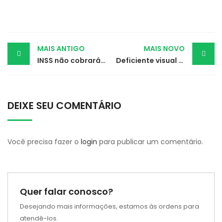
Post
MAIS ANTIGO
MAIS NOVO
INSS não cobrará dívida de idoso que recebeu benefício a mais
Deficiente visual agredido por entrar em banheiro feminino será indenizado
navigation
DEIXE SEU COMENTÁRIO
Você precisa fazer o
login
para publicar um comentário.
Quer falar conosco?
Desejando mais informações, estamos às ordens para
atendê-los.