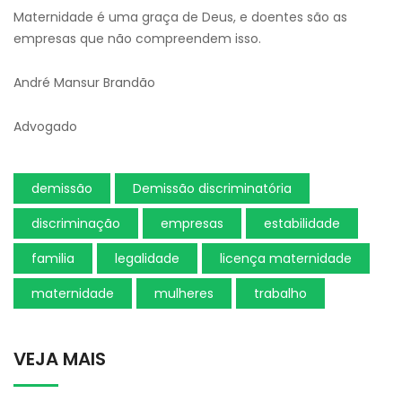
Maternidade é uma graça de Deus, e doentes são as
empresas que não compreendem isso.
André Mansur Brandão
Advogado
demissão
Demissão discriminatória
discriminação
empresas
estabilidade
familia
legalidade
licença maternidade
maternidade
mulheres
trabalho
VEJA MAIS