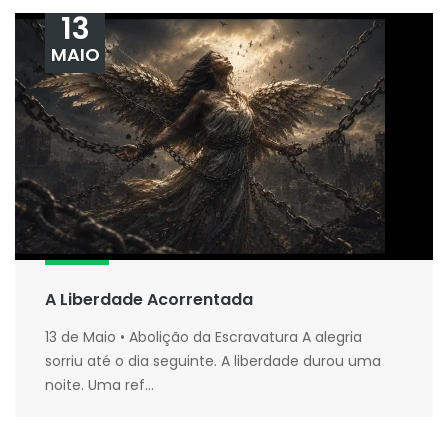
13
MAIO
A Liberdade Acorrentada
13 de Maio • Abolição da Escravatura A alegria
sorriu até o dia seguinte. A liberdade durou uma
noite. Uma ref...