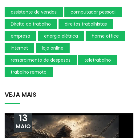
assistente de vendas
computador pessoal
Direito do trabalho
direitos trabalhistas
empresa
energia elétrica
home office
internet
loja online
ressarcimento de despesas
teletrabalho
trabalho remoto
VEJA MAIS
13
MAIO