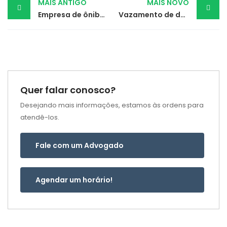
Post
MAIS ANTIGO
MAIS NOVO
Empresa de ônibus indenizará passageira que sofreu queda e lesão no fígado
Vazamento de dados por instituição financeira gera indenização ao consumidor
navigation
Quer falar conosco?
Desejando mais informações, estamos às ordens para
atendê-los.
Fale com um Advogado
Agendar um horário!