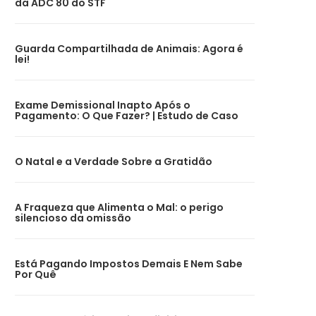
da ADC 80 do STF
Guarda Compartilhada de Animais: Agora é
lei!
Exame Demissional Inapto Após o
Pagamento: O Que Fazer? | Estudo de Caso
O Natal e a Verdade Sobre a Gratidão
A Fraqueza que Alimenta o Mal: o perigo
silencioso da omissão
Está Pagando Impostos Demais E Nem Sabe
Por Quê