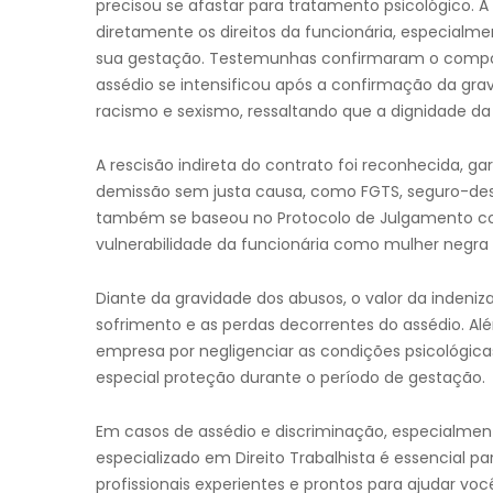
precisou se afastar para tratamento psicológico. 
diretamente os direitos da funcionária, especial
sua gestação. Testemunhas confirmaram o compo
assédio se intensificou após a confirmação da gra
racismo e sexismo, ressaltando que a dignidade da 
A rescisão indireta do contrato foi reconhecida, ga
demissão sem justa causa, como FGTS, seguro-des
também se baseou no Protocolo de Julgamento com
vulnerabilidade da funcionária como mulher negra 
Diante da gravidade dos abusos, o valor da indeni
sofrimento e as perdas decorrentes do assédio. Alé
empresa por negligenciar as condições psicológic
especial proteção durante o período de gestação.
Em casos de assédio e discriminação, especialm
especializado em Direito Trabalhista é essencial pa
profissionais experientes e prontos para ajudar você