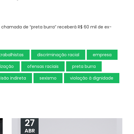
 chamada de “preta burra” receberá R$ 60 mil de ex-
 trabalhistas
discriminação racial
empresa
ização
ofensas raciais
preta burra
isão indireta
sexismo
violação à dignidade
27
ABR