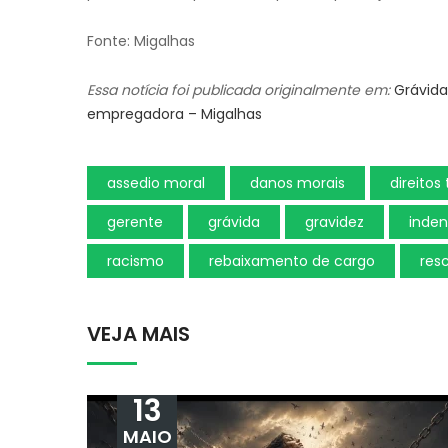
Fonte: Migalhas
Essa notícia foi publicada originalmente em:
Grávida
empregadora – Migalhas
assedio moral
danos morais
direitos
gerente
grávida
gravidez
inden
racismo
rebaixamento de cargo
resc
VEJA MAIS
13
MAIO