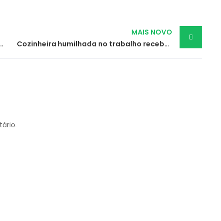
MAIS NOVO
zada por danos causados por buraco em via pública
Cozinheira humilhada no trabalho receberá indenização por assédio moral
ário.