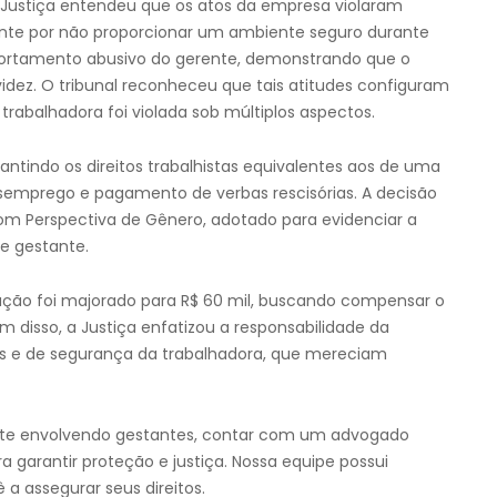
A Justiça entendeu que os atos da empresa violaram
mente por não proporcionar um ambiente seguro durante
rtamento abusivo do gerente, demonstrando que o
videz. O tribunal reconheceu que tais atitudes configuram
trabalhadora foi violada sob múltiplos aspectos.
rantindo os direitos trabalhistas equivalentes aos de uma
emprego e pagamento de verbas rescisórias. A decisão
 Perspectiva de Gênero, adotado para evidenciar a
e gestante.
zação foi majorado para R$ 60 mil, buscando compensar o
m disso, a Justiça enfatizou a responsabilidade da
as e de segurança da trabalhadora, que mereciam
ente envolvendo gestantes, contar com um advogado
ra garantir proteção e justiça. Nossa equipe possui
 a assegurar seus direitos.