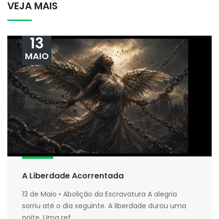
VEJA MAIS
13
MAIO
A Liberdade Acorrentada
13 de Maio • Abolição da Escravatura A alegria
sorriu até o dia seguinte. A liberdade durou uma
noite. Uma ref...