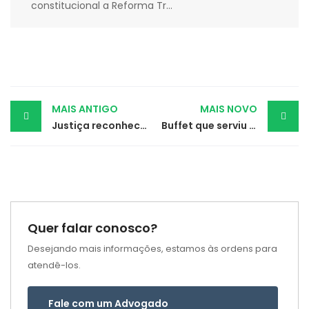
constitucional a Reforma Tr...
Post
MAIS ANTIGO
MAIS NOVO
Justiça reconhece adicional de periculosidade a vendedor que usava moto no trabalho
Buffet que serviu comida estragada em casamento indenizará noivos
navigation
Quer falar conosco?
Desejando mais informações, estamos às ordens para
atendê-los.
Fale com um Advogado