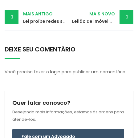
Post
MAIS ANTIGO
MAIS NOVO
Lei proíbe redes sociais para crianças e adolescentes menores de 14 anos
Leilão de imóvel é suspenso porque devedor não foi notificado
navigation
DEIXE SEU COMENTÁRIO
Você precisa fazer o
login
para publicar um comentário.
Quer falar conosco?
Desejando mais informações, estamos às ordens para
atendê-los.
Fale com um Advogado