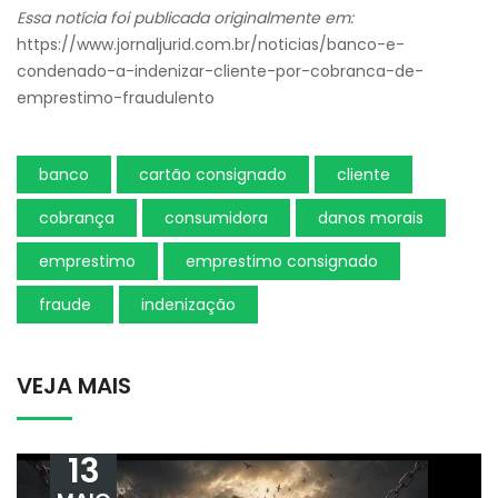
Essa notícia foi publicada originalmente em:
https://www.jornaljurid.com.br/noticias/banco-e-
condenado-a-indenizar-cliente-por-cobranca-de-
emprestimo-fraudulento
banco
cartão consignado
cliente
cobrança
consumidora
danos morais
emprestimo
emprestimo consignado
fraude
indenização
VEJA MAIS
13