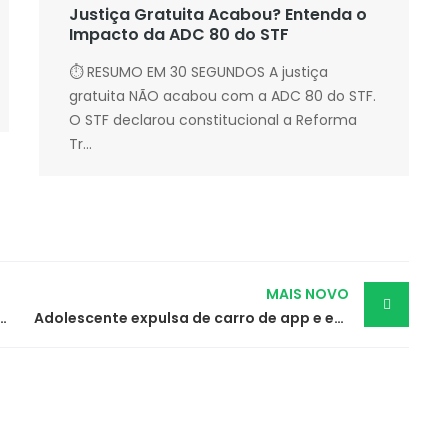
Justiça Gratuita Acabou? Entenda o
Impacto da ADC 80 do STF
⏱ RESUMO EM 30 SEGUNDOS A justiça
gratuita NÃO acabou com a ADC 80 do STF.
O STF declarou constitucional a Reforma
Tr...
MAIS NOVO
 guarda de bebê reborn e disputa perfil lucrativo no Instagram
Adolescente expulsa de carro de app e exposta nas redes será indenizada