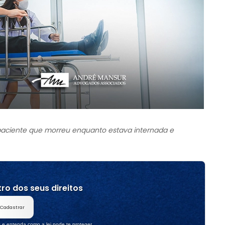
paciente que morreu enquanto estava internada e
ro dos seus direitos
Cadastrar
s e entenda como a lei pode te proteger.