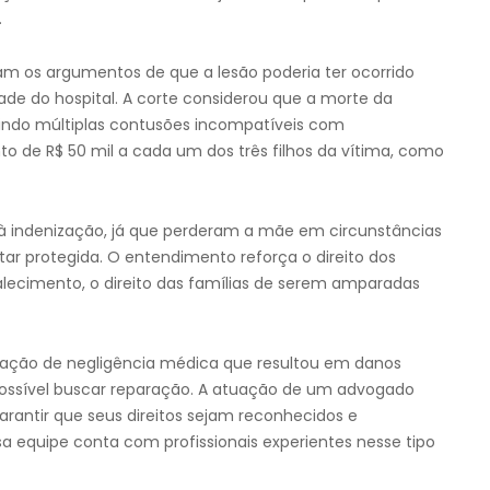
.
ram os argumentos de que a lesão poderia ter ocorrido
ade do hospital. A corte considerou que a morte da
uindo múltiplas contusões incompatíveis com
de R$ 50 mil a cada um dos três filhos da vítima, como
ito à indenização, já que perderam a mãe em circunstâncias
ar protegida. O entendimento reforça o direito dos
falecimento, o direito das famílias de serem amparadas
uação de negligência médica que resultou em danos
possível buscar reparação. A atuação de um advogado
 garantir que seus direitos sejam reconhecidos e
ssa equipe conta com profissionais experientes nesse tipo