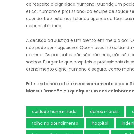
de respeito à dignidade humana. Quando um pacient
ético, humano e profissional da equipe de saúde ze
querido. Não estamos falando apenas de técnica
responsabilidade.
A decisão da Justiça é um alento em meio à dor. 
não pode ser negociável. Quem escolhe cuidar da v
carrega. Os pacientes não são números, não são co
sonhos. É urgente que hospitais e profissionais d
atendimento digno, humano e seguro, como manda 
Este texto não reflete necessariamente a opini
Mansur Brandão ou qualquer um dos colaborado
cuidado humanizado
danos morais
d
falha no atendimento
hospital
inden