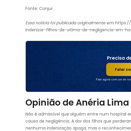
Fonte: Conjur
Essa notícia foi publicada originalmente em:
https:/
indenizar-filhos-de-vitima-de-negligencia-em-hos
Precisa de
Falar c
Fale agora com um de nos
Opinião de Anéria Lima
Não é admissível que alguém entre num hospital e
causa de negligência. A dor dos filhos que perder
nenhuma indenização apaga, mas o reconhecimento 