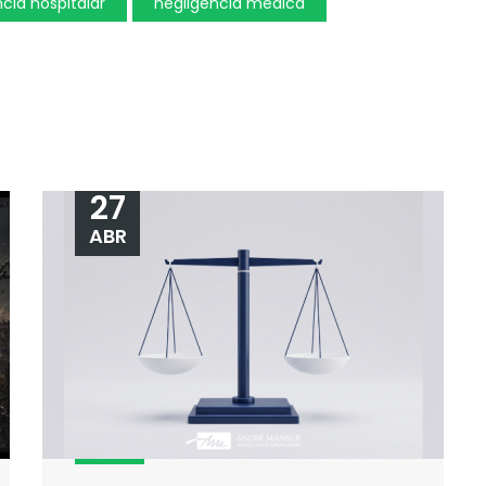
cia hospitalar
negligência médica
27
ABR