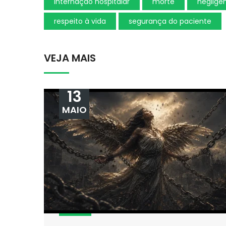
internação hospitalar
morte
negligên
respeito à vida
segurança do paciente
VEJA MAIS
13
MAIO