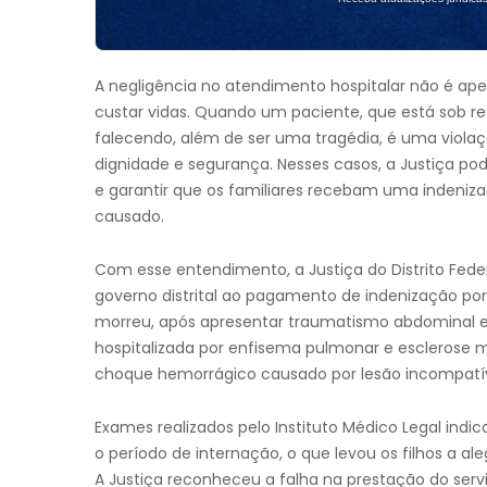
A negligência no atendimento hospitalar não é ap
custar vidas. Quando um paciente, que está sob re
falecendo, além de ser uma tragédia, é uma viola
dignidade e segurança. Nesses casos, a Justiça po
e garantir que os familiares recebam uma indeniz
causado.
Com esse entendimento, a Justiça do Distrito Fed
governo distrital ao pagamento de indenização por
morreu, após apresentar traumatismo abdominal en
hospitalizada por enfisema pulmonar e esclerose 
choque hemorrágico causado por lesão incompatível
Exames realizados pelo Instituto Médico Legal indi
o período de internação, o que levou os filhos a a
A Justiça reconheceu a falha na prestação do servi