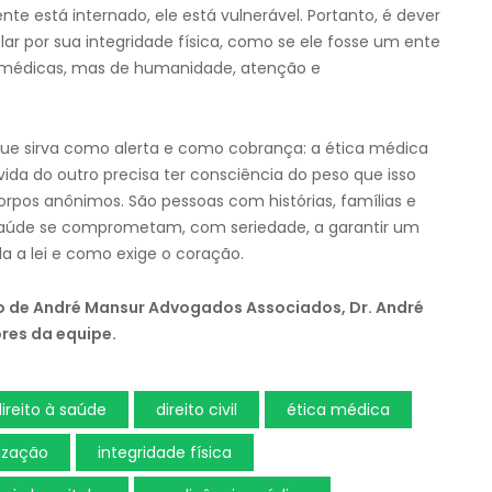
e está internado, ele está vulnerável. Portanto, é dever
lar por sua integridade física, como se ele fosse um ente
s médicas, mas de humanidade, atenção e
Que sirva como alerta e como cobrança: a ética médica
ida do outro precisa ter consciência do peso que isso
rpos anônimos. São pessoas com histórias, famílias e
e saúde se comprometam, com seriedade, a garantir um
a lei e como exige o coração.
ão de André Mansur Advogados Associados, Dr. André
res da equipe.
ireito à saúde
direito civil
ética médica
ização
integridade física