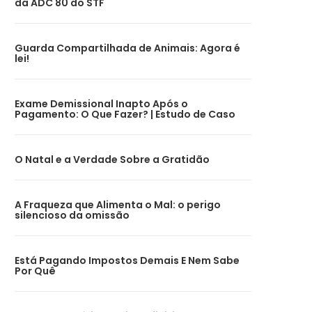
da ADC 80 do STF
Guarda Compartilhada de Animais: Agora é
lei!
Exame Demissional Inapto Após o
Pagamento: O Que Fazer? | Estudo de Caso
O Natal e a Verdade Sobre a Gratidão
A Fraqueza que Alimenta o Mal: o perigo
silencioso da omissão
Está Pagando Impostos Demais E Nem Sabe
Por Quê