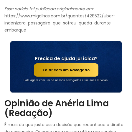
Essa notícia foi publicada originalmente em:
https://www.migalhas.com.br/quentes/428522/uber-
indenizara-passageira-que-sofreu-queda-durante-
embarque
Precisa de ajuda jurídica?
Falar com um Advogado
Fale agora com um de nossos advogados e tire suas dúvidas.
Opinião de Anéria Lima
(Redação)
É mais do que justa essa decisão que reconhece o direito
da passageira. Quando uma pessoa utiliza um serviço