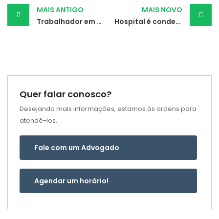
Post
MAIS ANTIGO
MAIS NOVO
Trabalhador em plantão com celular da empresa tem direito a horas de sobreaviso
Hospital é condenado por falha na proteção de dados de paciente vítima de golpe
navigation
Quer falar conosco?
Desejando mais informações, estamos às ordens para
atendê-los.
Fale com um Advogado
Agendar um horário!