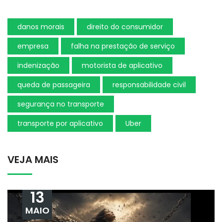
danos morais
direito do consumidor
empresa
falha na prestação de serviço
indenização
motorista de aplicativo
queda de passageira
responsabilidade civil
segurança no transporte
transporte por aplicativo
Uber
VEJA MAIS
13
MAIO