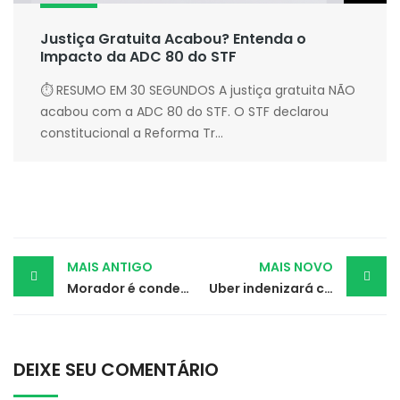
Justiça Gratuita Acabou? Entenda o
Impacto da ADC 80 do STF
⏱ RESUMO EM 30 SEGUNDOS A justiça gratuita NÃO
acabou com a ADC 80 do STF. O STF declarou
constitucional a Reforma Tr...
Post
MAIS ANTIGO
MAIS NOVO
Morador é condenado por ofensas a idoso no Whatsapp
Uber indenizará casal de idosos agredido por motorista
navigation
DEIXE SEU COMENTÁRIO