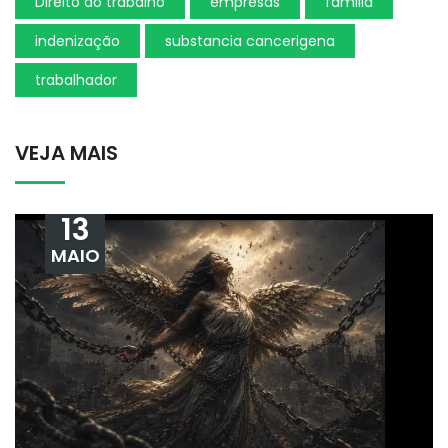
Direito do trabalho
empresas
familia
indenização
substancia cancerigena
trabalhador
VEJA MAIS
13
MAIO