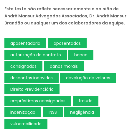
Este texto não reflete necessariamente a opinião de
André Mansur Advogados Associados, Dr. André Mansur
Brandão ou qualquer um dos colaboradores da equipe.
aposentadoria
aposentados
autorização de contrato
banco
consignados
danos morais
descontos indevidos
devolução de valores
Direito Previdenciário
empréstimos consignados
fraude
indenização
INSS
negligência
vulnerabilidade