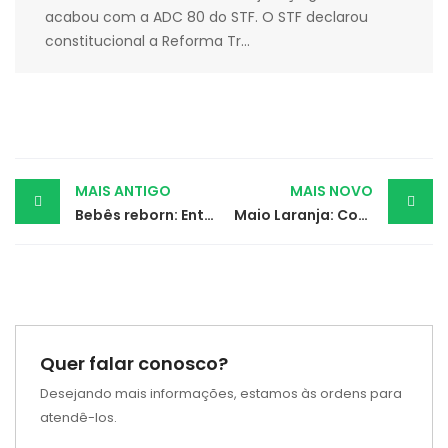
acabou com a ADC 80 do STF. O STF declarou
constitucional a Reforma Tr...
Post
MAIS ANTIGO
MAIS NOVO
Bebês reborn: Entre o consolo emocional e os limites da realidade
Maio Laranja: Contra o abuso infantil e pelo Direito de ser criança
navigation
Quer falar conosco?
Desejando mais informações, estamos às ordens para
atendê-los.